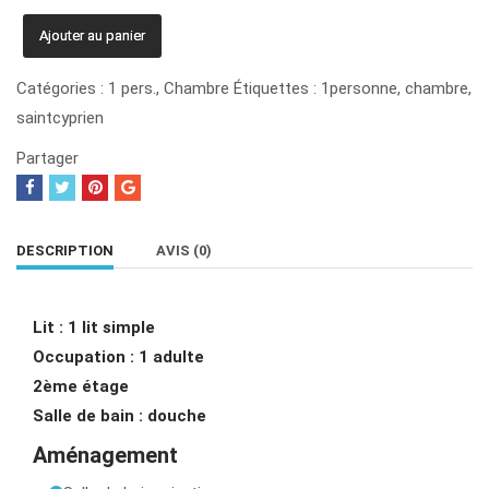
quantité
Ajouter au panier
de
Saint
Catégories :
1 pers.
,
Chambre
Étiquettes :
1personne
,
chambre
,
Cyprien
saintcyprien
1pers.
Partager
DESCRIPTION
AVIS (0)
Lit : 1 lit simple
Occupation : 1 adulte
2ème étage
Salle de bain : douche
Aménagement